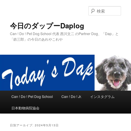
メ
サ
イ
ブ
検
ン
コ
索
コ
ン
今日のダップーDaplog
ン
テ
Can ! Do ! Pet Dog School 代表 西川文二 のPartner Dog、「Dap」と
テ
ン
「鉄三郎」の今日のあれやこれや
ン
ツ
ツ
へ
へ
移
移
動
動
メ
Can ! Do ! Pet Dog School
Can ! Do ! Jr.
インスタグラム
イ
ン
日本動物病院協会
メ
ニ
ュ
日別アーカイブ:
2024年5月13日
ー