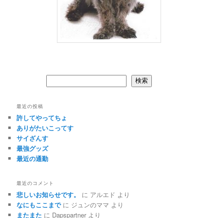
検索
検索
最近の投稿
許してやってちょ
ありがたいこってす
サイざんす
最強グッズ
最近の通勤
最近のコメント
悲しいお知らせです。
に
アルエド
より
なにもここまで
に
ジュンのママ
より
またまた
に
Dapspartner
より